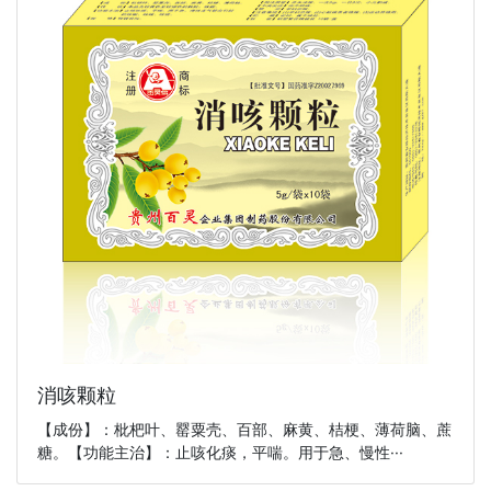
消咳颗粒
【成份】：枇杷叶、罂粟壳、百部、麻黄、桔梗、薄荷脑、蔗
糖。【功能主治】：止咳化痰，平喘。用于急、慢性···