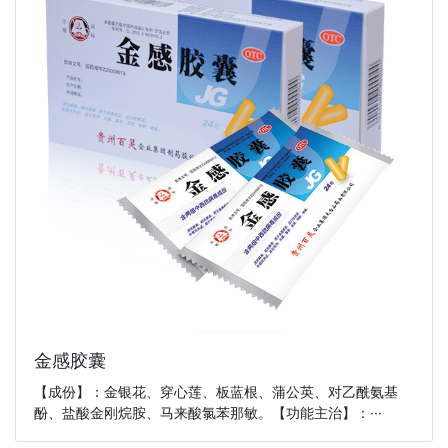
金感胶囊
【成份】：金银花、穿心莲、板蓝根、蒲公英、对乙酰氨基
酚、盐酸金刚烷胺、马来酸氯苯那敏。【功能主治】：···