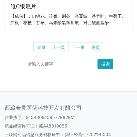
维C银翘片
【成份】：山银花、连翘、荆芥、淡豆豉、淡竹叶、牛蒡子、
芦根、桔梗、甘草、马来酸氯苯那敏、对乙酰氨基酚···
首页
上一页
下一页
尾页
搜索
西藏金灵医药科技开发有限公司
营业执照：91540091095779829M
药品经营许可证：
藏AA8910055
互联网药品信息服务资格证书：
(藏)-经营性-2021-0004